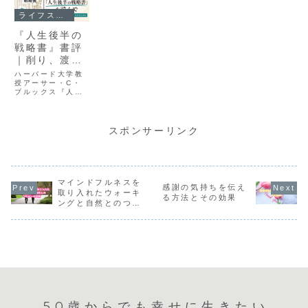
ライフスタイルとハウツー
『人生後半の
戦略書』書評
｜削り、渡
し、戒める
ハーバード大学教
授アーサー・C・
ブルックス『人生
後半の戦略書』の
書評です。成功者
ほど晩年に不幸に
なる理由と、経験
スポンサーリンク
を削り、次の世代
に渡し、自分を戒
めるという読みど
ころを50代の視点
でまとめました。
マインドフルネスを
感謝の気持ちを伝え
取り入れたウォーキ
る方法とその効果
ングと自然とのつな
がりの実感
50歳からでも幸せに生きたい