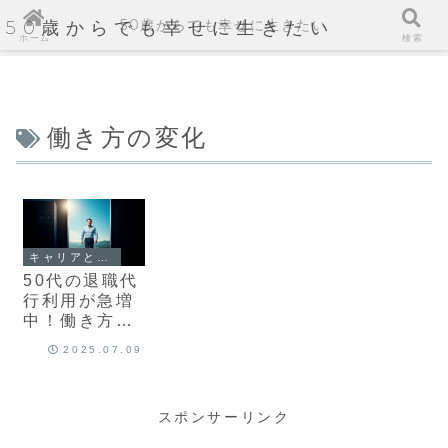
50歳からでも幸せに生きたい
50歳からでも幸せに生きたい
ホーム
検索
働き方の変化
キャリアと起業
50代の退職代
行利用が急増
中！働き方の
限界と新たな
2025.07.09
出口戦略を徹
底解説
スポンサーリンク