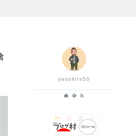
捨
yasuhiro50