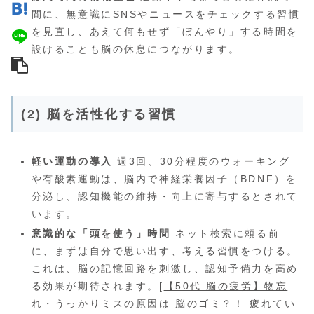
間に、無意識にSNSやニュースをチェックする習慣
を見直し、あえて何もせず「ぼんやり」する時間を
設けることも脳の休息につながります。
(2) 脳を活性化する習慣
軽い運動の導入
週3回、30分程度のウォーキング
や有酸素運動は、脳内で神経栄養因子（BDNF）を
分泌し、認知機能の維持・向上に寄与するとされて
います。
意識的な「頭を使う」時間
ネット検索に頼る前
に、まずは自分で思い出す、考える習慣をつける。
これは、脳の記憶回路を刺激し、認知予備力を高め
る効果が期待されます。[
【50代 脳の疲労】物忘
れ・うっかりミスの原因は 脳のゴミ？！ 疲れてい