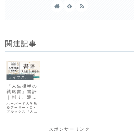
関連記事
ライフスタイルとハウツー
『人生後半の
戦略書』書評
｜削り、渡
し、戒める
ハーバード大学教
授アーサー・C・
ブルックス『人生
後半の戦略書』の
書評です。成功者
ほど晩年に不幸に
なる理由と、経験
スポンサーリンク
を削り、次の世代
に渡し、自分を戒