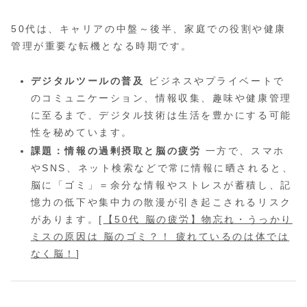
50代は、キャリアの中盤～後半、家庭での役割や健康
管理が重要な転機となる時期です。
デジタルツールの普及
ビジネスやプライベートで
のコミュニケーション、情報収集、趣味や健康管理
に至るまで、デジタル技術は生活を豊かにする可能
性を秘めています。
課題：情報の過剰摂取と脳の疲労
一方で、スマホ
やSNS、ネット検索などで常に情報に晒されると、
脳に「ゴミ」＝余分な情報やストレスが蓄積し、記
憶力の低下や集中力の散漫が引き起こされるリスク
があります。[
【50代 脳の疲労】物忘れ・うっかり
ミスの原因は 脳のゴミ？！ 疲れているのは体では
なく脳！
]