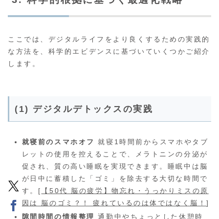
ここでは、デジタルライフをより良くするための実践的
な方法を、科学的エビデンスに基づいていくつかご紹介
します。
(1) デジタルデトックスの実践
就寝前のスマホオフ
就寝1時間前からスマホやタブ
レットの使用を控えることで、メラトニンの分泌が
促され、質の高い睡眠を実現できます。睡眠中は脳
が日中に蓄積した「ゴミ」を除去する大切な時間で
す。[
【50代 脳の疲労】物忘れ・うっかりミスの原
因は 脳のゴミ？！ 疲れているのは体ではなく脳！
]
隙間時間の情報整理
通勤中やちょっとした休憩時