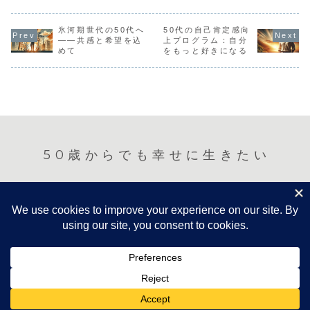
めるという読みど
ころを50代の視点
でまとめました。
氷河期世代の50代へ
50代の自己肯定感向
――共感と希望を込
上プログラム：自分
めて
をもっと好きになる
50歳からでも幸せに生きたい
ホーム
プライバシーポリシー
お問い合わせ
財務と投資
ライフスタイルとハウツー
健康
人間関係
趣味とエンターテインメント
キャリアと起業
© 2023 50歳からでも幸せに生きたい.